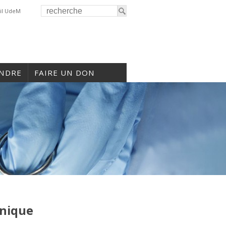
il UdeM
INDRE
FAIRE UN DON
inique