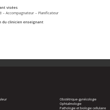
ant visées
té – Accompagnateur – Planificateur
 du clinicien enseignant
uleur
Obstétrique-gynécologie
Ophtalmologie
Pathologie et biologie cellulaire