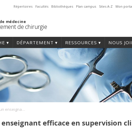
Répertoires
Facultés
Bibliothèques
Plan campus
Sites A-Z
Mon porta
 de médecine
ement de chirurgie
HE
DÉPARTEMENT
RESSOURCES
NOUS JO
Comment devenir un enseignant efficace en supervision clinique
nseignant efficace en supervision cl