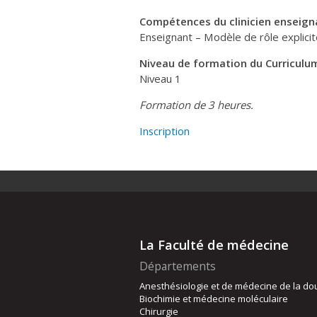
Compétences du clinicien enseign
Enseignant – Modèle de rôle explici
Niveau de formation du Curriculum
Niveau 1
Formation de 3 heures.
Inscription
La Faculté de médecine
Départements
Anesthésiologie et de médecine de la do
Biochimie et médecine moléculaire
Chirurgie