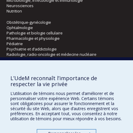
Microbiologie, infectiologie et immunologie
Neurosciences
Nutrition
Obstétrique-gynécologie
Ophtalmologie
Pathologie et biologie cellulaire
Pharmacologie et physiologie
Pédiatrie
Psychiatrie et d’addictologie
Radiologie, radio-oncologie et médecine nucléaire
Écoles
L’UdeM reconnaît l’importance de
Kinésiologie et des sciences de l’activité physique
respecter la vie privée
Orthophonie et audiologie
L’utilisation de témoins nous permet d’améliorer et de
Réadaptation
personnaliser votre expérience Web. Certains témoins
sont obligatoires pour assurer le fonctionnement et la
Directions
sécurité du site Web, alors que d’autres enregistrent vos
préférences. En acceptant tout, vous consentez à notre
DPC
utilisation de témoins pour mieux répondre à vos besoins.
CPASS
Éthique clinique