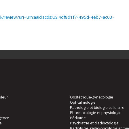
nk/review?uri=urn:aaid:scds:US:4df8d1f7-495d-4eb7-ac03-
uleur
Obstétrique-gynécologie
Ophtalmologie
Pathologie et biologie cellulaire
Pharmacologie et physiologie
gence
Pédiatrie
ie
Psychiatrie et d’addictologie
Radiologie, radio-oncologie et mé