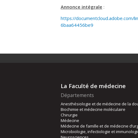
Annonce intégrale
:
https://documentcloud.adobe.com/li
6baa64456be9
La Faculté de médecine
Départements
Anesthésiologie et de médecine de la do
Biochimie et médecine moléculaire
Chirurgie
Médecine
Médecine de famille et de médecine d’ur
Microbiologie, infectiologie et immunolog
Neurosciences