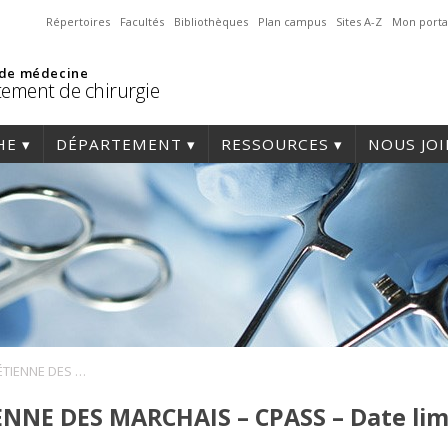
Répertoires
Facultés
Bibliothèques
Plan campus
Sites A-Z
Mon porta
 de médecine
ement de chirurgie
HE
DÉPARTEMENT
RESSOURCES
NOUS JO
BOURSE JACQUES ÉTIENNE DES MARCHAIS – CPASS – Date limite : 1er novembre 2021
NNE DES MARCHAIS – CPASS – Date limi