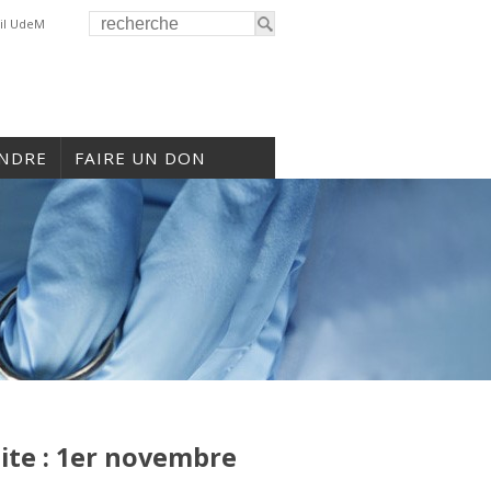
il UdeM
INDRE
FAIRE UN DON
te : 1er novembre