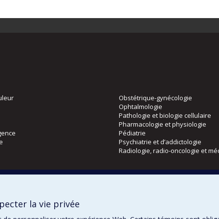
uleur
Obstétrique-gynécologie
Ophtalmologie
Pathologie et biologie cellulaire
Pharmacologie et physiologie
gence
Pédiatrie
ie
Psychiatrie et d’addictologie
Radiologie, radio-oncologie et mé
Directions
 physique
DPC
ecter la vie privée
CPASS
Éthique clinique