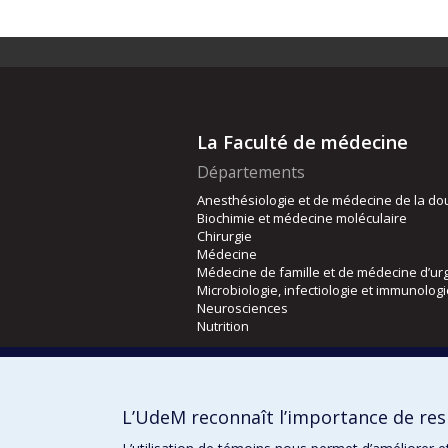
La Faculté de médecine
Départements
Anesthésiologie et de médecine de la do
Biochimie et médecine moléculaire
Chirurgie
Médecine
Médecine de famille et de médecine d’ur
Microbiologie, infectiologie et immunolog
Neurosciences
Nutrition
Écoles
Kinésiologie et des sciences de l’activité
L’UdeM reconnaît l’importance de resp
Orthophonie et audiologie
Réadaptation