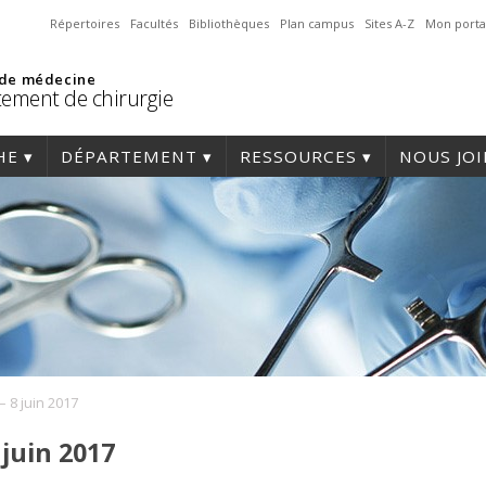
Répertoires
Facultés
Bibliothèques
Plan campus
Sites A-Z
Mon porta
 de médecine
ement de chirurgie
HE
DÉPARTEMENT
RESSOURCES
NOUS JO
 8 juin 2017
juin 2017