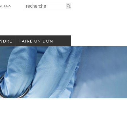
il UdeM
INDRE
FAIRE UN DON