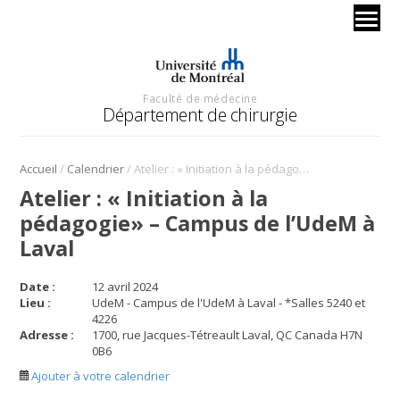
Faculté de médecine
Département de chirurgie
/
/
Accueil
Calendrier
Atelier : « Initiation à la pédagogie» – Campus de l’UdeM à Laval
Atelier : « Initiation à la
pédagogie» – Campus de l’UdeM à
Laval
Date :
12 avril 2024
Lieu :
UdeM - Campus de l'UdeM à Laval - *Salles 5240 et
4226
Adresse :
1700, rue Jacques-Tétreault Laval, QC Canada H7N
0B6
Ajouter à votre calendrier