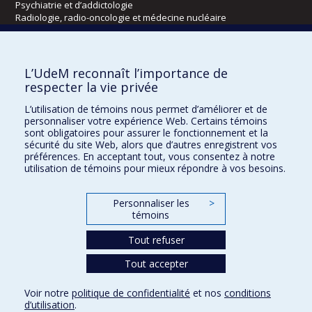
Psychiatrie et d’addictologie
Radiologie, radio-oncologie et médecine nucléaire
Écoles
L’UdeM reconnaît l’importance de
Kinésiologie et des sciences de l’activité physique
respecter la vie privée
Orthophonie et audiologie
L’utilisation de témoins nous permet d’améliorer et de
Réadaptation
personnaliser votre expérience Web. Certains témoins
sont obligatoires pour assurer le fonctionnement et la
Directions
sécurité du site Web, alors que d’autres enregistrent vos
préférences. En acceptant tout, vous consentez à notre
DPC
utilisation de témoins pour mieux répondre à vos besoins.
CPASS
Éthique clinique
Personnaliser les
>
témoins
Tout refuser
Tout accepter
Voir notre
politique de confidentialité
et nos
conditions
d’utilisation
.