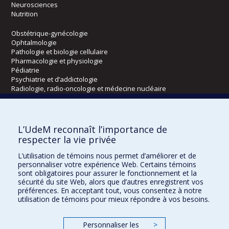
Neurosciences
Nutrition
Obstétrique-gynécologie
Ophtalmologie
Pathologie et biologie cellulaire
Pharmacologie et physiologie
Pédiatrie
Psychiatrie et d’addictologie
Radiologie, radio-oncologie et médecine nucléaire
Écoles
L’UdeM reconnaît l’importance de
Kinésiologie et des sciences de l’activité physique
respecter la vie privée
Orthophonie et audiologie
L’utilisation de témoins nous permet d’améliorer et de
Réadaptation
personnaliser votre expérience Web. Certains témoins
sont obligatoires pour assurer le fonctionnement et la
Directions
sécurité du site Web, alors que d’autres enregistrent vos
préférences. En acceptant tout, vous consentez à notre
DPC
utilisation de témoins pour mieux répondre à vos besoins.
CPASS
Éthique clinique
Personnaliser les
>