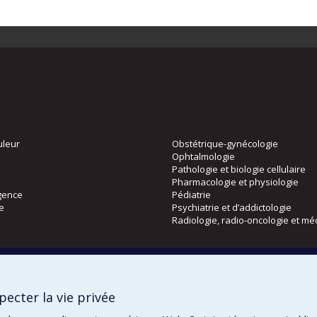
uleur
Obstétrique-gynécologie
Ophtalmologie
Pathologie et biologie cellulaire
Pharmacologie et physiologie
gence
Pédiatrie
ie
Psychiatrie et d’addictologie
Radiologie, radio-oncologie et mé
Directions
 physique
DPC
ecter la vie privée
CPASS
Éthique clinique