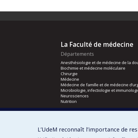
La Faculté de médecine
Départements
Anesthésiologie et de médecine de la do
Biochimie et médecine moléculaire
Chirurgie
Médecine
Médecine de famille et de médecine d’ur
Microbiologie, infectiologie et immunolog
Neurosciences
Nutrition
Écoles
Kinésiologie et des sciences de l’activité
L’UdeM reconnaît l’importance de resp
Orthophonie et audiologie
Réadaptation