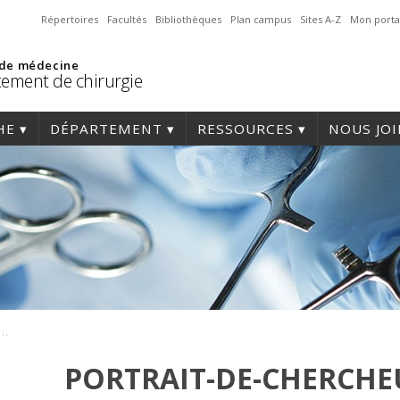
Répertoires
Facultés
Bibliothèques
Plan campus
Sites A-Z
Mon porta
 de médecine
ement de chirurgie
HE
DÉPARTEMENT
RESSOURCES
NOUS JO
it-de-chercheur-autre-sites-204
PORTRAIT-DE-CHERCHE