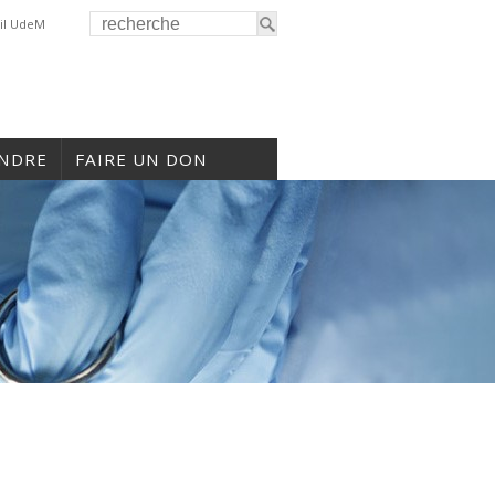
il UdeM
INDRE
FAIRE UN DON