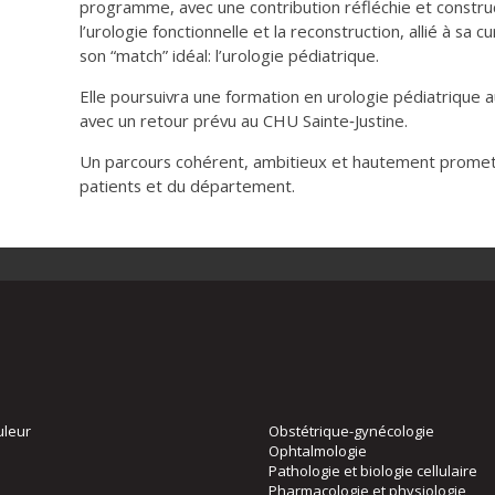
programme, avec une contribution réfléchie et constru
l’urologie fonctionnelle et la reconstruction, allié à sa c
son “match” idéal: l’urologie pédiatrique.
Elle poursuivra une formation en urologie pédiatrique au
avec un retour prévu au CHU Sainte‑Justine.
Un parcours cohérent, ambitieux et hautement promet
patients et du département.
uleur
Obstétrique-gynécologie
Ophtalmologie
Pathologie et biologie cellulaire
Pharmacologie et physiologie