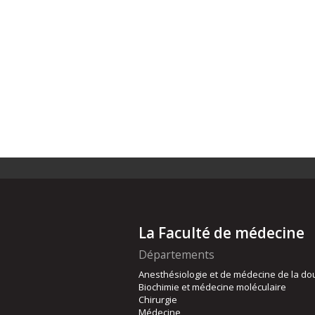
La Faculté de médecine
Départements
Anesthésiologie et de médecine de la do
Biochimie et médecine moléculaire
Chirurgie
Médecine