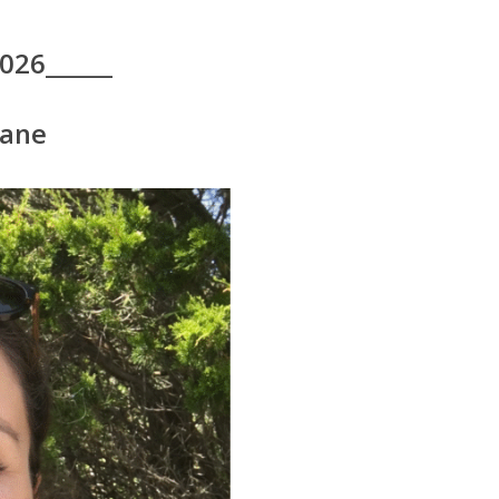
026______
zane