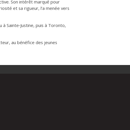
ctive. Son intérêt marqué pour
uriosité et sa rigueur, l’a menée vers
 à Sainte‑Justine, puis à Toronto,
teur, au bénéfice des jeunes