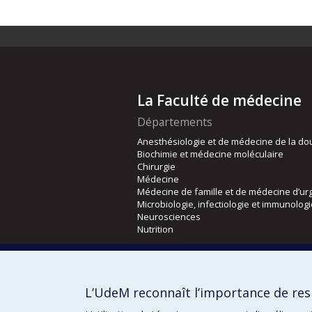
La Faculté de médecine
Départements
Anesthésiologie et de médecine de la do
Biochimie et médecine moléculaire
Chirurgie
Médecine
Médecine de famille et de médecine d’ur
Microbiologie, infectiologie et immunolog
Neurosciences
Nutrition
Écoles
Kinésiologie et des sciences de l’activité
L’UdeM reconnaît l’importance de resp
Orthophonie et audiologie
Réadaptation