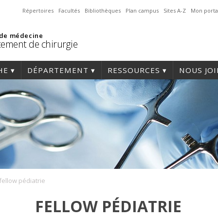
Répertoires
Facultés
Bibliothèques
Plan campus
Sites A-Z
Mon porta
 de médecine
ement de chirurgie
HE
DÉPARTEMENT
RESSOURCES
NOUS JO
fellow pédiatrie
FELLOW PÉDIATRIE