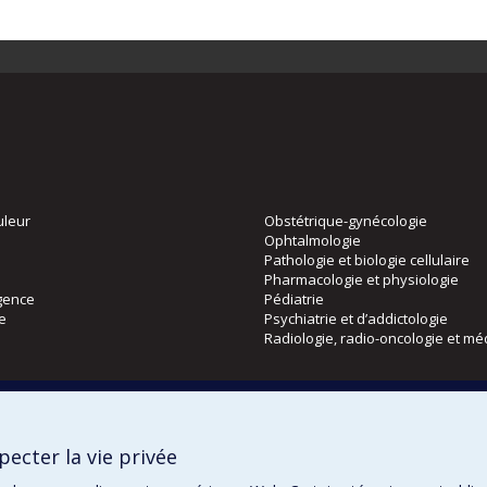
uleur
Obstétrique-gynécologie
Ophtalmologie
Pathologie et biologie cellulaire
Pharmacologie et physiologie
gence
Pédiatrie
ie
Psychiatrie et d’addictologie
Radiologie, radio-oncologie et mé
Directions
 physique
DPC
ecter la vie privée
CPASS
Éthique clinique